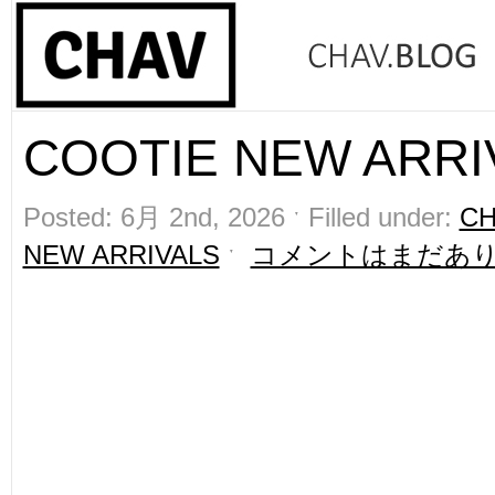
COOTIE NEW ARRIV
Posted: 6月 2nd, 2026 ˑ Filled under:
CH
NEW ARRIVALS
ˑ
コメントはまだあ