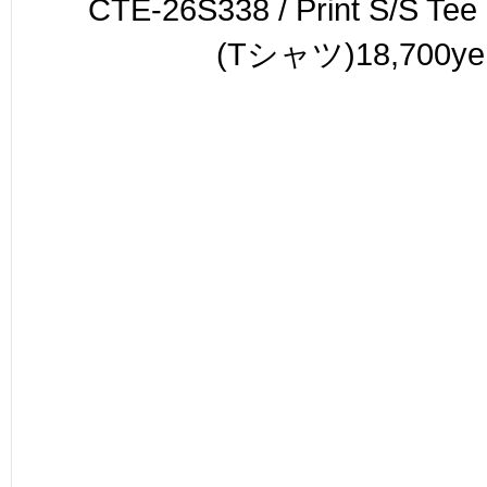
CTE-26S338 /
Print S/S Tee 
(Tシャツ)18,700ye