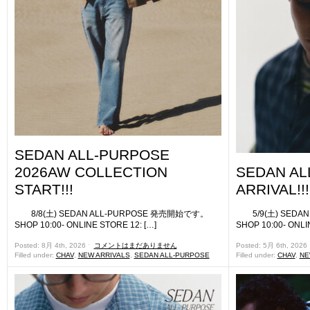
SEDAN ALL-PURPOSE
2026AW COLLECTION
SEDAN AL
START!!!
ARRIVAL!!!
8/8(土) SEDAN ALL-PURPOSE 発売開始です。
5/9(土) SEDA
SHOP 10:00- ONLINE STORE 12: […]
SHOP 10:00- ONLI
Posted: 8月 4th, 2026 ˑ
コメントはまだありません
Posted: 5月 6th, 2026
Filled under:
CHAV
,
NEW ARRIVALS
,
SEDAN ALL-PURPOSE
Filled under:
CHAV
,
NE