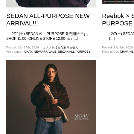
SEDAN ALL-PURPOSE NEW
Reebok × 
ARRIVAL!!!
PURPOSE 
2/21(土) SEDAN ALL-PURPOSE 発売開始です。
2/7(土) SEDA
SHOP 11:00- ONLINE STORE 12:00- &n […]
[…]
Posted: 2月 17th, 2026 ˑ
コメントはまだありません
Posted: 2月 4th, 2026
Filled under:
CHAV
,
NEW ARRIVALS
,
SEDAN ALL-PURPOSE
Filled under:
CHAV
,
NE