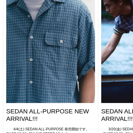
SEDAN ALL-PURPOSE NEW
SEDAN AL
ARRIVAL!!!
ARRIVAL!!!
4/4(土) SEDAN ALL-PURPOSE 発売開始です。
3/20(金) SED