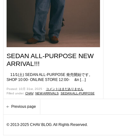
SEDAN ALL-PURPOSE NEW
ARRIVAL!!!
11/1(土) SEDAN ALL-PURPOSE 発売開始です。
SHOP 10:00- ONLINE STORE 12:00- &n […]
Posted: 10月 31st, 2025 ˑ
コメントはまだありません
Filled under:
CHAV
,
NEW ARRIVALS
,
SEDAN ALL-PURPOSE
Previous page
© 2013-2025 CHAV BLOG. All Rights Reserved.