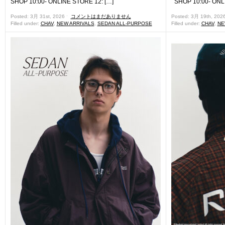
SHOP 10:00- ONLINE STORE 12: […]
SHOP 10:00- ONLI
Posted: 3月 31st, 2026 ˑ
コメントはまだありません
Posted: 3月 19th, 202
Filled under:
CHAV
,
NEW ARRIVALS
,
SEDAN ALL-PURPOSE
Filled under:
CHAV
,
NE