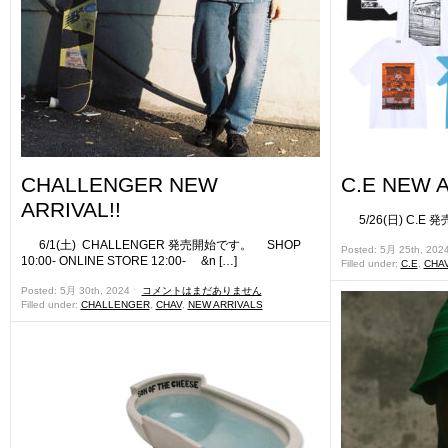
CHALLENGER NEW
C.E NEW A
ARRIVAL!!
5/26(日) C
6/1(土) CHALLENGER 発売開始です。 SHOP
Posted: 5月 25th, 202
10:00- ONLINE STORE 12:00- &n […]
Filled under:
C.E
,
CHA
Posted: 5月 30th, 2024 ˑ
コメントはまだありません
Filled under:
CHALLENGER
,
CHAV
,
NEW ARRIVALS