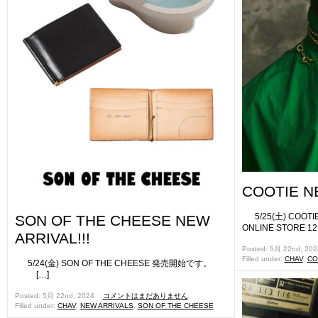
COOTIE NE
5/25(土) COOT
SON OF THE CHEESE NEW
ONLINE STORE 1
ARRIVAL!!!
Posted: 5月 22nd, 20
Filled under:
CHAV
,
CO
5/24(金) SON OF THE CHEESE 発売開始です。
[…]
Posted: 5月 22nd, 2024 ˑ
コメントはまだありません
Filled under:
CHAV
,
NEW ARRIVALS
,
SON OF THE CHEESE