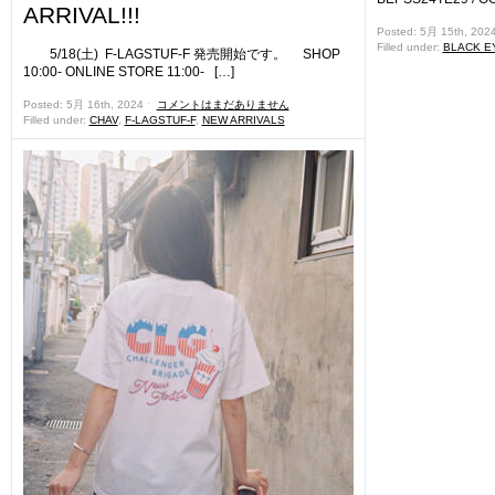
ARRIVAL!!!
Posted: 5月 15th, 202
Filled under:
BLACK E
5/18(土) F-LAGSTUF-F 発売開始です。 SHOP
10:00- ONLINE STORE 11:00- […]
Posted: 5月 16th, 2024 ˑ
コメントはまだありません
Filled under:
CHAV
,
F-LAGSTUF-F
,
NEW ARRIVALS