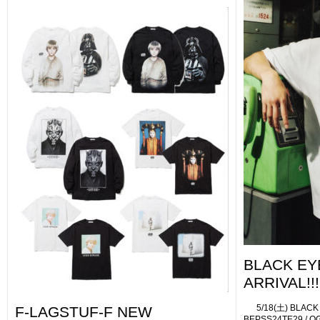
BLACK EY
ARRIVAL!!!
5/18(土) BLA
F-LAGSTUF-F NEW
BEPSS24TE29 / OG