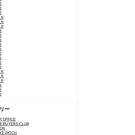
月
月
月
2月
1月
0月
月
月
月
月
月
月
月
月
月
2月
1月
0月
月
月
月
リー
 OFFICE
E BUYERS CLUB
LON
YE PATCH