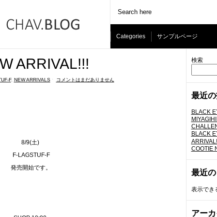
Categories
サンプルページ
W ARRIVAL!!!
検索
UF-F
,
NEW ARRIVALS
ˑ
コメントはまだありません
最近の
BLACK E
MIYAGIH
CHALLEN
BLACK E
ARRIVAL!
8/9(土)
COOTIE N
F-LAGSTUF-F
発売開始です。
最近の
表示でき
アーカ