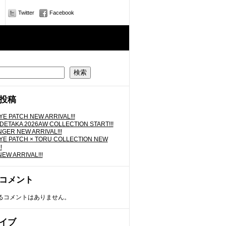
Twitter
Facebook
検索
投稿
YE PATCH NEW ARRIVAL!!!
IDETAKA 2026AW COLLECTION START!!!
GER NEW ARRIVAL!!!
YE PATCH × TORU COLLECTION NEW
!
EW ARRIVAL!!!
コメント
るコメントはありません。
イブ