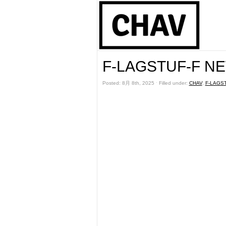
F-LAGSTUF-F NE
Posted: 8月 8th, 2025 ˑ Filled under:
CHAV
,
F-LAGST