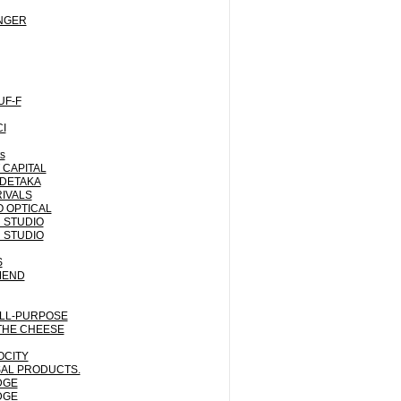
NGER
UF-F
I
ts
CAPITAL
IDETAKA
IVALS
 OPTICAL
 STUDIO
 STUDIO
S
MEND
LL-PURPOSE
THE CHEESE
OCITY
AL PRODUCTS.
DGE
DGE