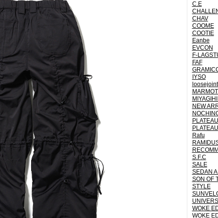
C.E
CHALLE
CHAV
COOME
COOTIE
Eanbe
EVCON
F-LAGST
FAF
GRAMICC
IYSO
loosejoin
MARMOT 
MIYAGIH
NEW ARR
NOCHINO
PLATEAU
PLATEAU
Rafu
RAMIDU
RECOM
S.F.C
SALE
SEDAN A
SON OF 
STYLE
SUNVEL
UNIVERS
WOKE E
WOKE E