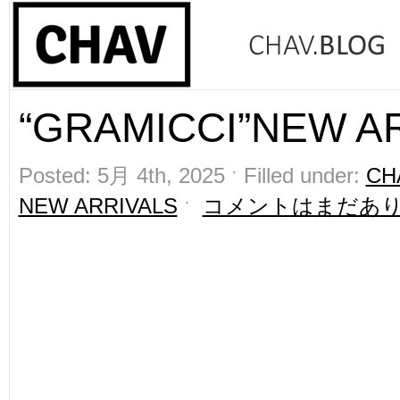
“GRAMICCI”NEW AR
Posted: 5月 4th, 2025 ˑ Filled under:
CH
NEW ARRIVALS
ˑ
コメントはまだあ