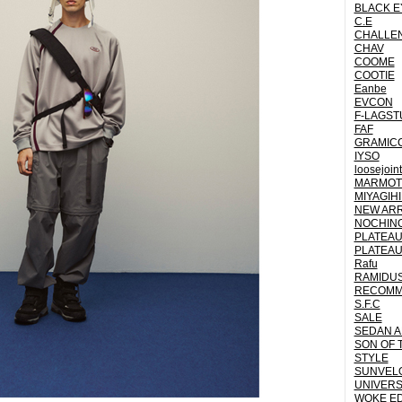
BLACK E
C.E
CHALLE
CHAV
COOME
COOTIE
Eanbe
EVCON
F-LAGST
FAF
GRAMICC
IYSO
loosejoin
MARMOT 
MIYAGIH
NEW ARR
NOCHINO
PLATEAU
PLATEAU
Rafu
RAMIDU
RECOM
S.F.C
SALE
SEDAN A
SON OF 
STYLE
SUNVEL
UNIVERS
WOKE E