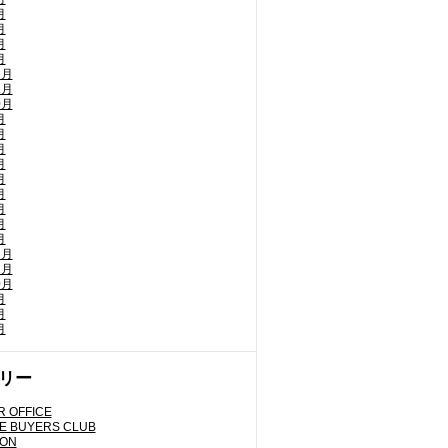
月
月
月
月
2月
1月
0月
月
月
月
月
月
月
月
月
月
2月
1月
0月
月
月
月
リー
 OFFICE
E BUYERS CLUB
LON