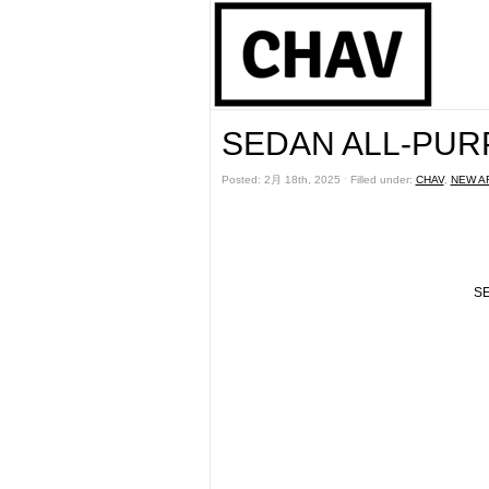
SEDAN ALL-PUR
Posted: 2月 18th, 2025 ˑ Filled under:
CHAV
,
NEW A
S