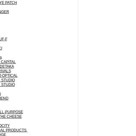
YE PATCH
NGER
UF-F
I
ts
CAPITAL
IDETAKA
IVALS
 OPTICAL
 STUDIO
 STUDIO
S
MEND
LL-PURPOSE
THE CHEESE
OCITY
AL PRODUCTS.
DGE