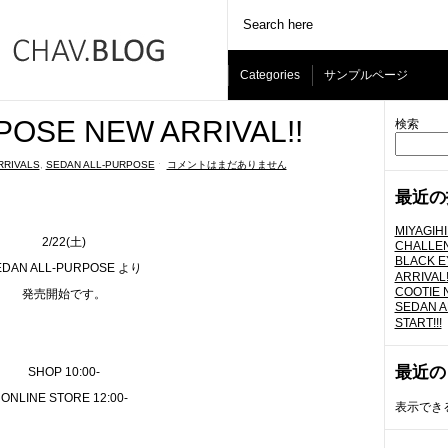
Categories
サンプルページ
POSE NEW ARRIVAL!!
検索
RRIVALS
,
SEDAN ALL-PURPOSE
ˑ
コメントはまだありません
最近の
MIYAGIH
2/22(土)
CHALLEN
BLACK E
EDAN ALL-PURPOSE より
ARRIVAL!
COOTIE N
発売開始です。
SEDAN A
START!!!
最近の
SHOP 10:00-
ONLINE STORE 12:00-
表示でき