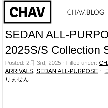
SEDAN ALL-PURP
2025S/S Collection St
Posted: 2月 3rd, 2025 ˑ Filled under:
CH
ARRIVALS
,
SEDAN ALL-PURPOSE
ˑ
りません