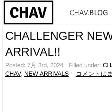
CHALLENGER NE
ARRIVAL!!
Posted: 7月 3rd, 2024 ˑ Filled under:
CH
CHAV
,
NEW ARRIVALS
ˑ
コメントは