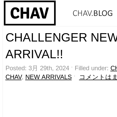
CHALLENGER NE
ARRIVAL!!
Posted: 3月 29th, 2024 ˑ Filled under:
C
CHAV
,
NEW ARRIVALS
ˑ
コメントは