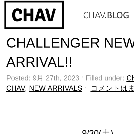
CHALLENGER NE
ARRIVAL!!
Posted: 9月 27th, 2023 ˑ Filled under:
C
CHAV
,
NEW ARRIVALS
ˑ
コメントは
9/30(土)