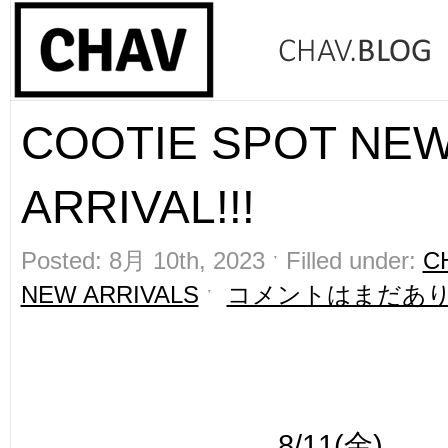
COOTIE SPOT NE
ARRIVAL!!!
Posted: 8月 10th, 2023 ˑ Filled under:
C
NEW ARRIVALS
ˑ
コメントはまだあ
8/11(金)