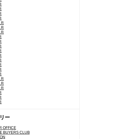
月
月
月
月
2月
1月
0月
月
月
月
月
月
月
月
月
月
2月
1月
0月
月
月
月
リー
 OFFICE
E BUYERS CLUB
LON