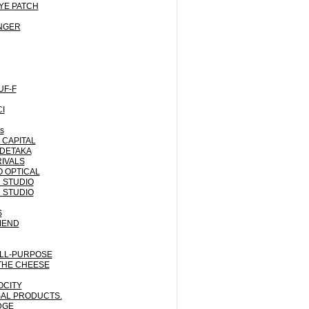
YE PATCH
NGER
UF-F
I
ts
CAPITAL
IDETAKA
IVALS
 OPTICAL
 STUDIO
 STUDIO
S
MEND
LL-PURPOSE
THE CHEESE
OCITY
AL PRODUCTS.
DGE