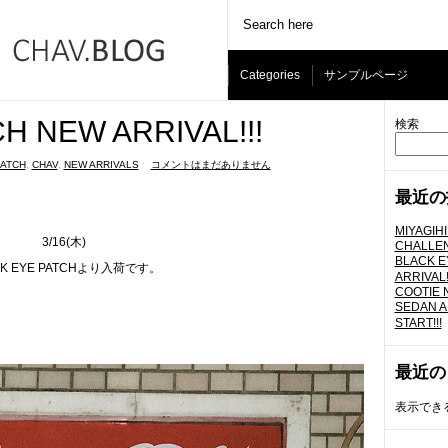
Categories
サンプルページ
H NEW ARRIVAL!!!
検索
PATCH
,
CHAV
,
NEW ARRIVALS
ˑ
コメントはまだありません
最近の
MIYAGIH
3/16(木)
CHALLEN
BLACK E
CK EYE PATCHより入荷です。
ARRIVAL!
COOTIE N
SEDAN A
START!!!
最近の
表示でき