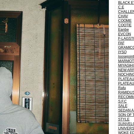
BLACK E
C.E
CHALLE
CHAV
COOME
COOTIE
Eanbe
EVCON
F-LAGST
FAF
GRAMICC
IYSO
loosejoin
MARMOT 
MIYAGIH
NEW ARR
NOCHINO
PLATEAU
PLATEAU
Rafu
RAMIDU
RECOM
S.F.C
SALE
SEDAN A
SON OF 
STYLE
SUNVEL
UNIVERS
WOKE E