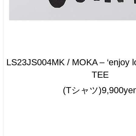
LS23JS004MK / MOKA – ‘enjoy loo
TEE
(Tシャツ)9,900ye