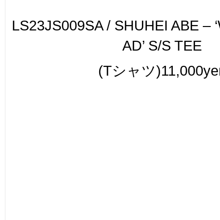
LS23JS009SA / SHUHEI ABE – ‘W
AD’ S/S TEE
(
Tシャツ
)11,000ye