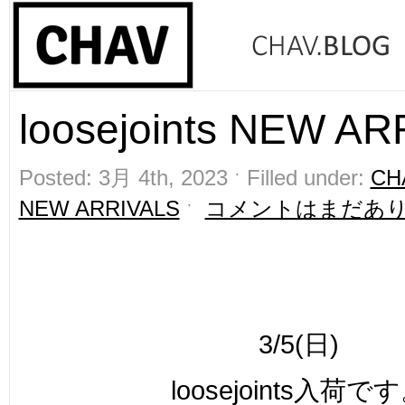
loosejoints NEW ARR
Posted: 3月 4th, 2023 ˑ Filled under:
CH
NEW ARRIVALS
ˑ
コメントはまだあ
3/5(日)
loosejoints入荷で