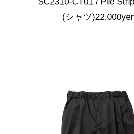
SC2310-CT01 / Pile Strip
(シャツ)22,000ye