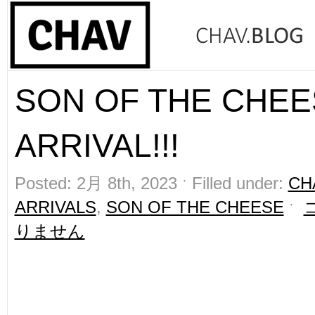
SON OF THE CHE
ARRIVAL!!!
Posted: 2月 8th, 2023 ˑ Filled under:
CH
ARRIVALS
,
SON OF THE CHEESE
ˑ
りません