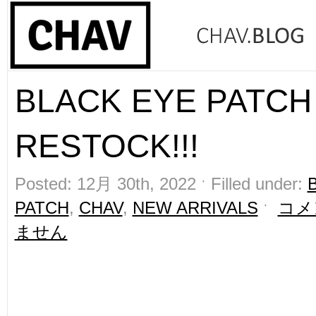
BLACK EYE PATCH
RESTOCK!!!
Posted: 12月 30th, 2022 ˑ Filled under:
PATCH
,
CHAV
,
NEW ARRIVALS
ˑ
コメ
ません