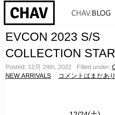
EVCON 2023 S/S
COLLECTION START
Posted: 12月 24th, 2022 ˑ Filled under:
NEW ARRIVALS
ˑ
コメントはまだあ
12/24(土)