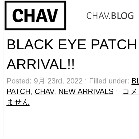
BLACK EYE PATCH
ARRIVAL!!
Posted: 9月 23rd, 2022 ˑ Filled under:
B
PATCH
,
CHAV
,
NEW ARRIVALS
ˑ
コメ
ません